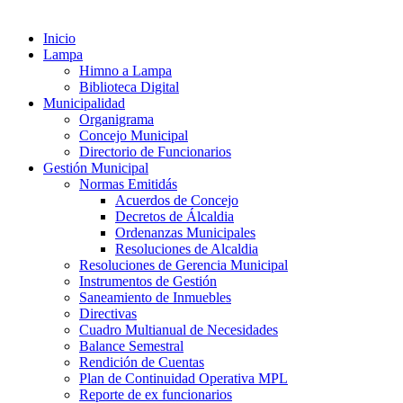
Saltar
al
Inicio
contenido
Lampa
Himno a Lampa
Biblioteca Digital
Municipalidad
Organigrama
Concejo Municipal
Directorio de Funcionarios
Gestión Municipal
Normas Emitidás
Acuerdos de Concejo
Decretos de Álcaldia
Ordenanzas Municipales
Resoluciones de Alcaldia
Resoluciones de Gerencia Municipal
Instrumentos de Gestión
Saneamiento de Inmuebles
Directivas
Cuadro Multianual de Necesidades
Balance Semestral
Rendición de Cuentas
Plan de Continuidad Operativa MPL
Reporte de ex funcionarios