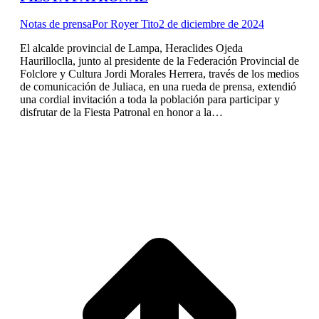
Notas de prensa
Por
Royer Tito
2 de diciembre de 2024
El alcalde provincial de Lampa, Heraclides Ojeda
Haurilloclla, junto al presidente de la Federación Provincial de
Folclore y Cultura Jordi Morales Herrera, través de los medios
de comunicación de Juliaca, en una rueda de prensa, extendió
una cordial invitación a toda la población para participar y
disfrutar de la Fiesta Patronal en honor a la…
I
a
T