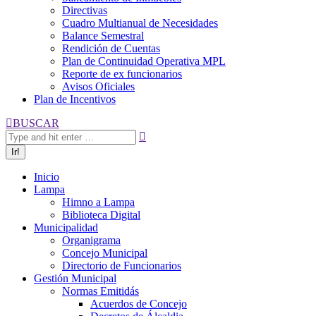
Directivas
Cuadro Multianual de Necesidades
Balance Semestral
Rendición de Cuentas
Plan de Continuidad Operativa MPL
Reporte de ex funcionarios
Avisos Oficiales
Plan de Incentivos
Buscar:
BUSCAR
Inicio
Lampa
Himno a Lampa
Biblioteca Digital
Municipalidad
Organigrama
Concejo Municipal
Directorio de Funcionarios
Gestión Municipal
Normas Emitidás
Acuerdos de Concejo