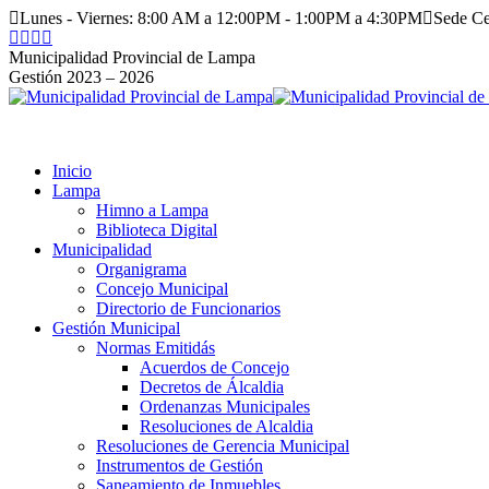
Saltar
Lunes - Viernes: 8:00 AM a 12:00PM - 1:00PM a 4:30PM
Sede C
al
Facebook
Instagram
YouTube
Twitter
contenido
page
page
page
page
Municipalidad Provincial de Lampa
opens
opens
opens
opens
Gestión 2023 – 2026
in
in
in
in
new
new
new
new
window
window
window
window
Inicio
Lampa
Himno a Lampa
Biblioteca Digital
Municipalidad
Organigrama
Concejo Municipal
Directorio de Funcionarios
Gestión Municipal
Normas Emitidás
Acuerdos de Concejo
Decretos de Álcaldia
Ordenanzas Municipales
Resoluciones de Alcaldia
Resoluciones de Gerencia Municipal
Instrumentos de Gestión
Saneamiento de Inmuebles