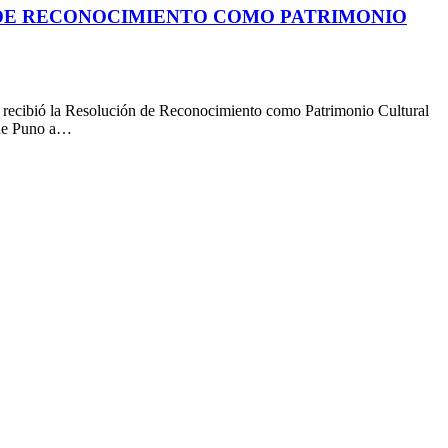
 DE RECONOCIMIENTO COMO PATRIMONIO
s, recibió la Resolución de Reconocimiento como Patrimonio Cultural
 de Puno a…
I
a
T