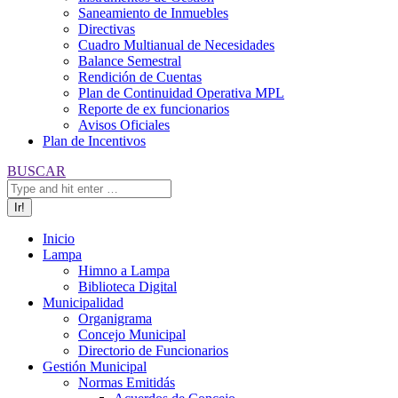
Saneamiento de Inmuebles
Directivas
Cuadro Multianual de Necesidades
Balance Semestral
Rendición de Cuentas
Plan de Continuidad Operativa MPL
Reporte de ex funcionarios
Avisos Oficiales
Plan de Incentivos
Buscar:
BUSCAR
Inicio
Lampa
Himno a Lampa
Biblioteca Digital
Municipalidad
Organigrama
Concejo Municipal
Directorio de Funcionarios
Gestión Municipal
Normas Emitidás