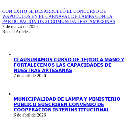
CON ÉXITO SE DESARROLLÓ EL CONCURSO DE
WAPULULOS EN EL CARNAVAL DE LAMPA CON LA
PARTICIPACIÓN DE 31 COMUNIDADES CAMPESINAS
7 de marzo de 2025
Recent Articles
𝗖𝗟𝗔𝗨𝗦𝗨𝗥𝗔𝗠𝗢𝗦 𝗖𝗨𝗥𝗦𝗢 𝗗𝗘 𝗧𝗘𝗝𝗜𝗗𝗢 𝗔 𝗠𝗔𝗡𝗢 𝗬
𝗙𝗢𝗥𝗧𝗔𝗟𝗘𝗖𝗘𝗠𝗢𝗦 𝗟𝗔𝗦 𝗖𝗔𝗣𝗔𝗖𝗜𝗗𝗔𝗗𝗘𝗦 𝗗𝗘
𝗡𝗨𝗘𝗦𝗧𝗥𝗔𝗦 𝗔𝗥𝗧𝗘𝗦𝗔𝗡𝗔𝗦
7 de abril de 2026
𝗠𝗨𝗡𝗜𝗖𝗜𝗣𝗔𝗟𝗜𝗗𝗔𝗗 𝗗𝗘 𝗟𝗔𝗠𝗣𝗔 𝗬 𝗠𝗜𝗡𝗜𝗦𝗧𝗘𝗥𝗜𝗢
𝗣𝗨́𝗕𝗟𝗜𝗖𝗢 𝗦𝗨𝗦𝗖𝗥𝗜𝗕𝗘𝗡 𝗖𝗢𝗡𝗩𝗘𝗡𝗜𝗢 𝗗𝗘
𝗖𝗢𝗢𝗣𝗘𝗥𝗔𝗖𝗜𝗢́𝗡 𝗜𝗡𝗧𝗘𝗥𝗜𝗡𝗦𝗧𝗜𝗧𝗨𝗖𝗜𝗢𝗡𝗔𝗟
6 de abril de 2026