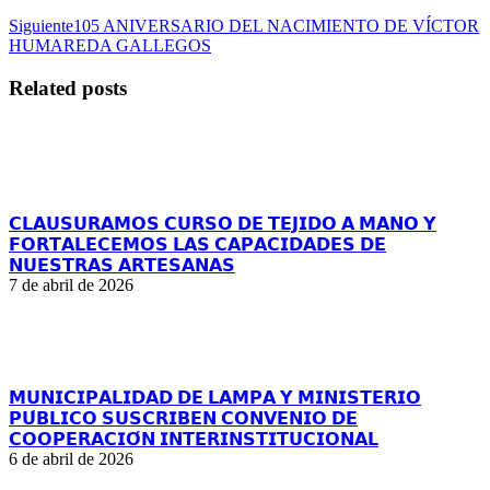
Publicación
Siguiente
105 ANIVERSARIO DEL NACIMIENTO DE VÍCTOR
siguiente:
HUMAREDA GALLEGOS
Related posts
𝗖𝗟𝗔𝗨𝗦𝗨𝗥𝗔𝗠𝗢𝗦 𝗖𝗨𝗥𝗦𝗢 𝗗𝗘 𝗧𝗘𝗝𝗜𝗗𝗢 𝗔 𝗠𝗔𝗡𝗢 𝗬
𝗙𝗢𝗥𝗧𝗔𝗟𝗘𝗖𝗘𝗠𝗢𝗦 𝗟𝗔𝗦 𝗖𝗔𝗣𝗔𝗖𝗜𝗗𝗔𝗗𝗘𝗦 𝗗𝗘
𝗡𝗨𝗘𝗦𝗧𝗥𝗔𝗦 𝗔𝗥𝗧𝗘𝗦𝗔𝗡𝗔𝗦
7 de abril de 2026
𝗠𝗨𝗡𝗜𝗖𝗜𝗣𝗔𝗟𝗜𝗗𝗔𝗗 𝗗𝗘 𝗟𝗔𝗠𝗣𝗔 𝗬 𝗠𝗜𝗡𝗜𝗦𝗧𝗘𝗥𝗜𝗢
𝗣𝗨́𝗕𝗟𝗜𝗖𝗢 𝗦𝗨𝗦𝗖𝗥𝗜𝗕𝗘𝗡 𝗖𝗢𝗡𝗩𝗘𝗡𝗜𝗢 𝗗𝗘
𝗖𝗢𝗢𝗣𝗘𝗥𝗔𝗖𝗜𝗢́𝗡 𝗜𝗡𝗧𝗘𝗥𝗜𝗡𝗦𝗧𝗜𝗧𝗨𝗖𝗜𝗢𝗡𝗔𝗟
6 de abril de 2026