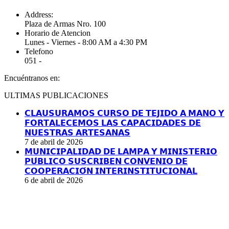
Address:
Plaza de Armas Nro. 100
Horario de Atencion
Lunes - Viernes - 8:00 AM a 4:30 PM
Telefono
051 -
Encuéntranos en:
Facebook
YouTube
Linkedin
Instagram
ULTIMAS PUBLICACIONES
page
page
page
page
opens
opens
opens
opens
𝗖𝗟𝗔𝗨𝗦𝗨𝗥𝗔𝗠𝗢𝗦 𝗖𝗨𝗥𝗦𝗢 𝗗𝗘 𝗧𝗘𝗝𝗜𝗗𝗢 𝗔 𝗠𝗔𝗡𝗢 𝗬
in
in
in
in
𝗙𝗢𝗥𝗧𝗔𝗟𝗘𝗖𝗘𝗠𝗢𝗦 𝗟𝗔𝗦 𝗖𝗔𝗣𝗔𝗖𝗜𝗗𝗔𝗗𝗘𝗦 𝗗𝗘
new
new
new
new
𝗡𝗨𝗘𝗦𝗧𝗥𝗔𝗦 𝗔𝗥𝗧𝗘𝗦𝗔𝗡𝗔𝗦
window
window
window
window
7 de abril de 2026
𝗠𝗨𝗡𝗜𝗖𝗜𝗣𝗔𝗟𝗜𝗗𝗔𝗗 𝗗𝗘 𝗟𝗔𝗠𝗣𝗔 𝗬 𝗠𝗜𝗡𝗜𝗦𝗧𝗘𝗥𝗜𝗢
𝗣𝗨́𝗕𝗟𝗜𝗖𝗢 𝗦𝗨𝗦𝗖𝗥𝗜𝗕𝗘𝗡 𝗖𝗢𝗡𝗩𝗘𝗡𝗜𝗢 𝗗𝗘
𝗖𝗢𝗢𝗣𝗘𝗥𝗔𝗖𝗜𝗢́𝗡 𝗜𝗡𝗧𝗘𝗥𝗜𝗡𝗦𝗧𝗜𝗧𝗨𝗖𝗜𝗢𝗡𝗔𝗟
6 de abril de 2026
I
a
T