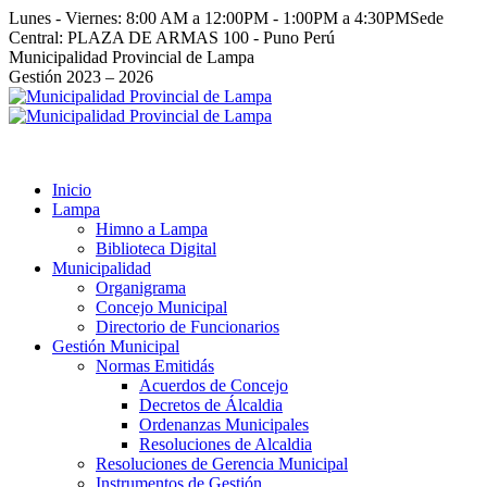
Saltar
Lunes - Viernes: 8:00 AM a 12:00PM - 1:00PM a 4:30PM
Sede
al
Central: PLAZA DE ARMAS 100 - Puno Perú
contenido
Facebook
Instagram
YouTube
Twitter
Municipalidad Provincial de Lampa
page
page
page
page
Gestión 2023 – 2026
opens
opens
opens
opens
in
in
in
in
new
new
new
new
window
window
window
window
Inicio
Lampa
Himno a Lampa
Biblioteca Digital
Municipalidad
Organigrama
Concejo Municipal
Directorio de Funcionarios
Gestión Municipal
Normas Emitidás
Acuerdos de Concejo
Decretos de Álcaldia
Ordenanzas Municipales
Resoluciones de Alcaldia
Resoluciones de Gerencia Municipal
Instrumentos de Gestión