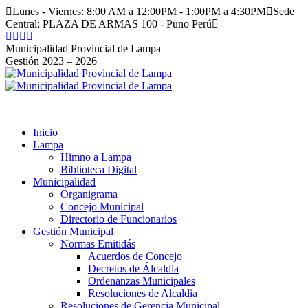
Saltar
Lunes - Viernes: 8:00 AM a 12:00PM - 1:00PM a 4:30PM
Sede
al
Central: PLAZA DE ARMAS 100 - Puno Perú
contenido
Facebook
Instagram
YouTube
Twitter
page
page
page
page
Municipalidad Provincial de Lampa
opens
opens
opens
opens
Gestión 2023 – 2026
in
in
in
in
new
new
new
new
window
window
window
window
Inicio
Lampa
Himno a Lampa
Biblioteca Digital
Municipalidad
Organigrama
Concejo Municipal
Directorio de Funcionarios
Gestión Municipal
Normas Emitidás
Acuerdos de Concejo
Decretos de Álcaldia
Ordenanzas Municipales
Resoluciones de Alcaldia
Resoluciones de Gerencia Municipal