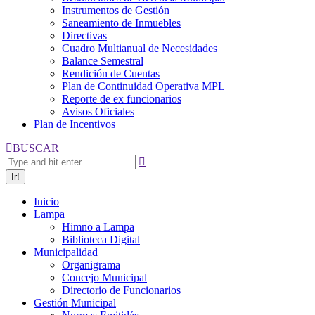
Instrumentos de Gestión
Saneamiento de Inmuebles
Directivas
Cuadro Multianual de Necesidades
Balance Semestral
Rendición de Cuentas
Plan de Continuidad Operativa MPL
Reporte de ex funcionarios
Avisos Oficiales
Plan de Incentivos
Buscar:
BUSCAR
Inicio
Lampa
Himno a Lampa
Biblioteca Digital
Municipalidad
Organigrama
Concejo Municipal
Directorio de Funcionarios
Gestión Municipal