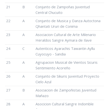
21
B
Conjunto de Zampoñas Juventud
Central Chucuito
22
A
Conjunto de Musica y Danza Autoctona
Qhantati Ururi de Conima
23
A
Asociacion Cultural de Arte Milenario
Heraldos Sangre Aymara de Ilave
24
C
Autenticos Ayarachis Tawantin Ayllu
Cuyocuyo - Sandia
25
A
Agrupacion Musical de Vientos Sicuris
Sentimiento Acoreño
26
A
Conjunto de Sikuris Juventud Proyecto
Cielo Azul
27
B
Asociacion de Zampoñistas Juventud
Mañazo
28
A
Asocicion Cultural Sangre Indomble