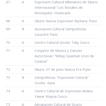
67
A
Expresion Cultural Milenarios de Sikuris
Internacional "Los Rosales de
Rosaspata -Huancane
68
A
Sikuris Nueva Expresion Rijchariy Puno
69
B
Asociacion Cultural Zampoñistas
Lacustre Puno
70
A
Centro Cultural Qosko Taky Cusco
71
A
Conjunto de Musica y Danzas
Autoctonas "Wiñay Quantati Ururi de
Conima"
72
A
Sikuris 27 de Junio Nueva Era Puno
73
B
Zampoñistas "Expresion Cultural"
Ocoña -Ilave
74
A
Centro Cultural de Expresion Andina
Yawar Wayna Cusco
75
A
Agrupacion Cultural de Sicuris