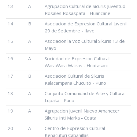
13
A
Agrupacion Cultural de Sicuris Juventud
Rosales Rosaspata - Huancane
14
B
Asociacion de Expresion Cultural Juvenil
29 de Setiembre - Ilave
15
A
Asociacion la Voz Cultural Sikuris 13 de
Mayo
16
A
Sociedad de Expresion Cultural
WaraWara Wairas - Huatasani
17
B
Asociacion Cultural de Sikuris
Kalacampana Chucuito - Puno
18
A
Conjunto Comunidad de Arte y Cultura
Lupaka - Puno
19
A
Agrupacion Juvenil Nuevo Amanecer
Sikuris Inti Marka - Coata
20
A
Centro de Expresion Cultural
Kenacuturi Cabanillas