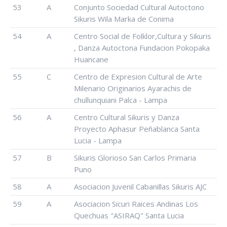
53
A
Conjunto Sociedad Cultural Autoctono
Sikuris Wila Marka de Conima
54
A
Centro Social de Folklor,Cultura y Sikuris
, Danza Autoctona Fundacion Pokopaka
Huancane
55
C
Centro de Expresion Cultural de Arte
Milenario Originarios Ayarachis de
chullunquiani Palca - Lampa
56
A
Centro Cultural Sikuris y Danza
Proyecto Aphasur Peñablanca Santa
Lucia - Lampa
57
B
Sikuris Glorioso San Carlos Primaria
Puno
58
A
Asociacion Juvenil Cabanillas Sikuris AJC
59
A
Asociacion Sicuri Raices Andinas Los
Quechuas "ASIRAQ" Santa Lucia