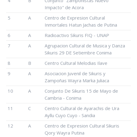
4
B
Conjunto "Zampoñistas Nuevo
Impacto" de Acora
5
A
Centro de Expresion Cultural
Inmortales Hatun Jachas de Putina
6
A
Radioactivo Sikuris FIQ - UNAP
7
A
Agrupacion Cultural de Musica y Danza
Sikuris 29 DE Setiembre Conima
8
B
Centro Cultural Melodias Ilave
9
A
Asociacion Juvenil de Sikuris y
Zampoñas Wayra Marka Juliaca
10
A
Conjunto De Sikuris 15 de Mayo de
Cambria - Conima
11
C
Centro Cultural de Ayarachis de Ura
Ayllu Cuyo Cuyo - Sandia
12
A
Centro de Expresion Cultural Sikuris
Qory Wayra Putina