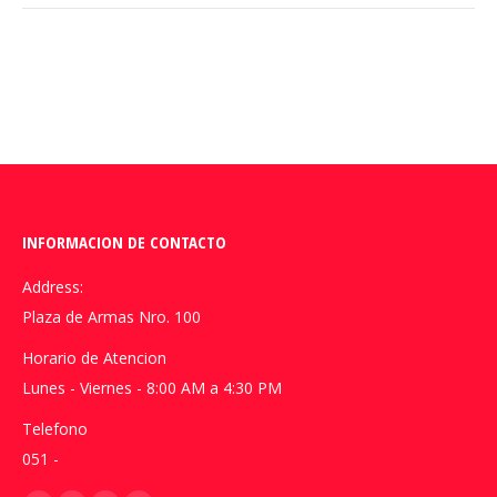
INFORMACION DE CONTACTO
Address:
Plaza de Armas Nro. 100
Horario de Atencion
Lunes - Viernes - 8:00 AM a 4:30 PM
Telefono
051 -