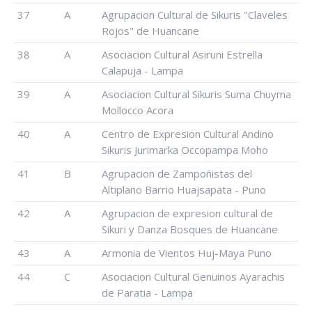
37
A
Agrupacion Cultural de Sikuris "Claveles
Rojos" de Huancane
38
A
Asociacion Cultural Asiruni Estrella
Calapuja - Lampa
39
A
Asociacion Cultural Sikuris Suma Chuyma
Mollocco Acora
40
A
Centro de Expresion Cultural Andino
Sikuris Jurimarka Occopampa Moho
41
B
Agrupacion de Zampoñistas del
Altiplano Barrio Huajsapata - Puno
42
A
Agrupacion de expresion cultural de
Sikuri y Danza Bosques de Huancane
43
A
Armonia de Vientos Huj-Maya Puno
44
C
Asociacion Cultural Genuinos Ayarachis
de Paratia - Lampa