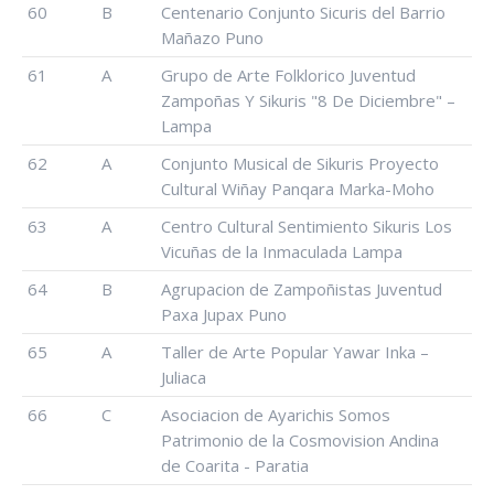
60
B
Centenario Conjunto Sicuris del Barrio
Mañazo Puno
61
A
Grupo de Arte Folklorico Juventud
Zampoñas Y Sikuris "8 De Diciembre" –
Lampa
62
A
Conjunto Musical de Sikuris Proyecto
Cultural Wiñay Panqara Marka-Moho
63
A
Centro Cultural Sentimiento Sikuris Los
Vicuñas de la Inmaculada Lampa
64
B
Agrupacion de Zampoñistas Juventud
Paxa Jupax Puno
65
A
Taller de Arte Popular Yawar Inka –
Juliaca
66
C
Asociacion de Ayarichis Somos
Patrimonio de la Cosmovision Andina
de Coarita - Paratia