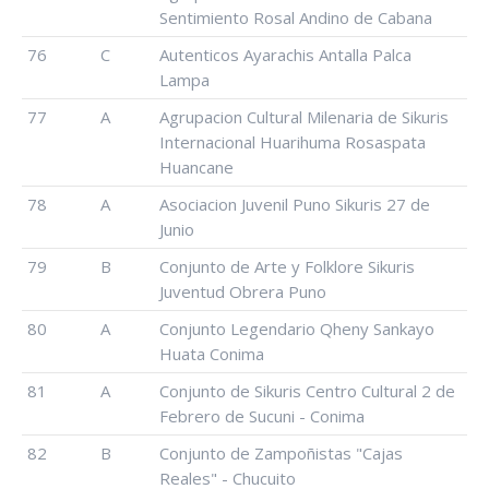
Sentimiento Rosal Andino de Cabana
76
C
Autenticos Ayarachis Antalla Palca
Lampa
77
A
Agrupacion Cultural Milenaria de Sikuris
Internacional Huarihuma Rosaspata
Huancane
78
A
Asociacion Juvenil Puno Sikuris 27 de
Junio
79
B
Conjunto de Arte y Folklore Sikuris
Juventud Obrera Puno
80
A
Conjunto Legendario Qheny Sankayo
Huata Conima
81
A
Conjunto de Sikuris Centro Cultural 2 de
Febrero de Sucuni - Conima
82
B
Conjunto de Zampoñistas "Cajas
Reales" - Chucuito