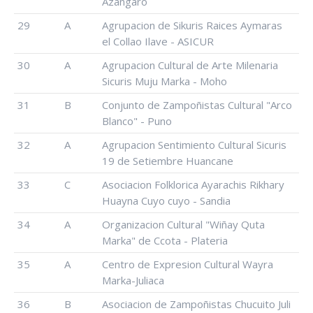
Azangaro
29
A
Agrupacion de Sikuris Raices Aymaras
el Collao Ilave - ASICUR
30
A
Agrupacion Cultural de Arte Milenaria
Sicuris Muju Marka - Moho
31
B
Conjunto de Zampoñistas Cultural "Arco
Blanco" - Puno
32
A
Agrupacion Sentimiento Cultural Sicuris
19 de Setiembre Huancane
33
C
Asociacion Folklorica Ayarachis Rikhary
Huayna Cuyo cuyo - Sandia
34
A
Organizacion Cultural "Wiñay Quta
Marka" de Ccota - Plateria
35
A
Centro de Expresion Cultural Wayra
Marka-Juliaca
36
B
Asociacion de Zampoñistas Chucuito Juli