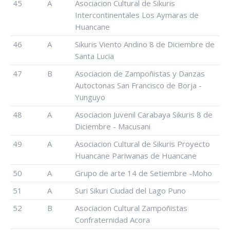
45
A
Asociacion Cultural de Sikuris
Intercontinentales Los Aymaras de
Huancane
46
A
Sikuris Viento Andino 8 de Diciembre de
Santa Lucia
47
B
Asociacion de Zampoñistas y Danzas
Autoctonas San Francisco de Borja -
Yunguyo
48
A
Asociacion Juvenil Carabaya Sikuris 8 de
Diciembre - Macusani
49
A
Asociacion Cultural de Sikuris Proyecto
Huancane Pariwanas de Huancane
50
A
Grupo de arte 14 de Setiembre -Moho
51
A
Suri Sikuri Ciudad del Lago Puno
52
B
Asociacion Cultural Zampoñistas
Confraternidad Acora