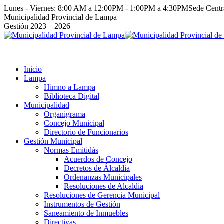
Saltar
Lunes - Viernes: 8:00 AM a 12:00PM - 1:00PM a 4:30PM
Sede Cent
al
Facebook
Instagram
YouTube
Twitter
Municipalidad Provincial de Lampa
contenido
page
page
page
page
Gestión 2023 – 2026
opens
opens
opens
opens
in
in
in
in
new
new
new
new
window
window
window
window
Inicio
Lampa
Himno a Lampa
Biblioteca Digital
Municipalidad
Organigrama
Concejo Municipal
Directorio de Funcionarios
Gestión Municipal
Normas Emitidás
Acuerdos de Concejo
Decretos de Álcaldia
Ordenanzas Municipales
Resoluciones de Alcaldia
Resoluciones de Gerencia Municipal
Instrumentos de Gestión
Saneamiento de Inmuebles
Directivas