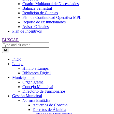
Cuadro Multianual de Necesidades
Balance Semestral
Rendición de Cuentas
Plan de Continuidad Operativa MPL
Reporte de ex funcionarios
Avisos Oficiales
Plan de Incentivos
Buscar:
BUSCAR
Inicio
Lampa
Himno a Lampa
Biblioteca Digital
Municipalidad
Organigrama
Concejo Municipal
Directorio de Funcionarios
Gestión Municipal
Normas Emitidás
Acuerdos de Concejo
Decretos de Álcaldia