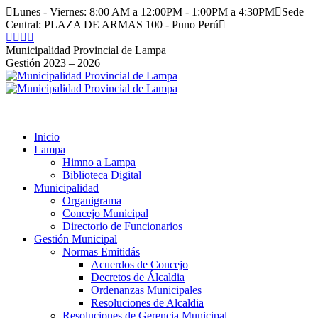
Saltar
Lunes - Viernes: 8:00 AM a 12:00PM - 1:00PM a 4:30PM
Sede
al
Central: PLAZA DE ARMAS 100 - Puno Perú
contenido
Facebook
Instagram
YouTube
Twitter
page
page
page
page
Municipalidad Provincial de Lampa
opens
opens
opens
opens
Gestión 2023 – 2026
in
in
in
in
new
new
new
new
window
window
window
window
Inicio
Lampa
Himno a Lampa
Biblioteca Digital
Municipalidad
Organigrama
Concejo Municipal
Directorio de Funcionarios
Gestión Municipal
Normas Emitidás
Acuerdos de Concejo
Decretos de Álcaldia
Ordenanzas Municipales
Resoluciones de Alcaldia
Resoluciones de Gerencia Municipal