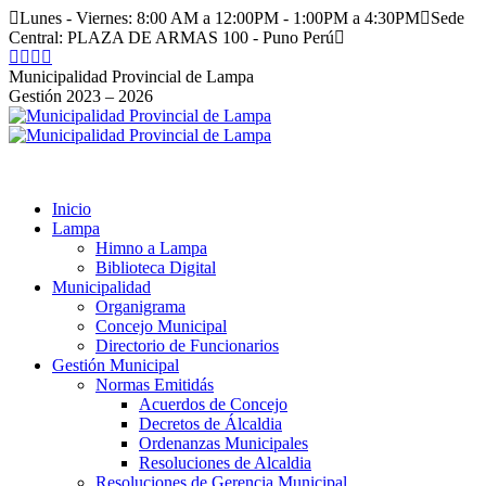
Saltar
Lunes - Viernes: 8:00 AM a 12:00PM - 1:00PM a 4:30PM
Sede
al
Central: PLAZA DE ARMAS 100 - Puno Perú
contenido
Facebook
Instagram
YouTube
Twitter
page
page
page
page
Municipalidad Provincial de Lampa
opens
opens
opens
opens
Gestión 2023 – 2026
in
in
in
in
new
new
new
new
window
window
window
window
Inicio
Lampa
Himno a Lampa
Biblioteca Digital
Municipalidad
Organigrama
Concejo Municipal
Directorio de Funcionarios
Gestión Municipal
Normas Emitidás
Acuerdos de Concejo
Decretos de Álcaldia
Ordenanzas Municipales
Resoluciones de Alcaldia
Resoluciones de Gerencia Municipal