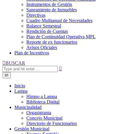
Instrumentos de Gestión
Saneamiento de Inmuebles
Directivas
Cuadro Multianual de Necesidades
Balance Semestral
Rendición de Cuentas
Plan de Continuidad Operativa MPL
Reporte de ex funcionarios
Avisos Oficiales
Plan de Incentivos
Buscar:
BUSCAR
Inicio
Lampa
Himno a Lampa
Biblioteca Digital
Municipalidad
Organigrama
Concejo Municipal
Directorio de Funcionarios
Gestión Municipal