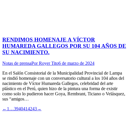
RENDIMOS HOMENAJE A VÍCTOR
HUMAREDA GALLEGOS POR SU 104 AÑOS DE
SU NACIMIENTO.
Notas de prensa
Por
Royer Tito
6 de marzo de 2024
En el Salón Consistorial de la Municipalidad Provincial de Lampa
se rindió homenaje con un conversatorio cultural a los 104 años del
nacimiento de Víctor Humareda Gallegos, celebridad del arte
plástico en el Perú, quien hizo de la pintura una forma de existir
como solo lo pudieron hacer Goya, Rembrant, Ticiano o Velásquez,
sus “amigos…
←
1
…
39
40
41
42
43
→
I
a
T