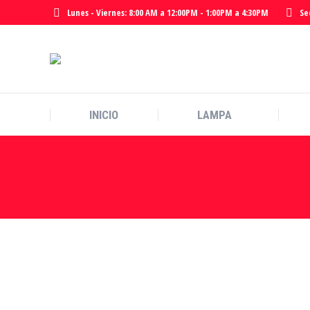
Lunes - Viernes: 8:00 AM a 12:00PM - 1:00PM a 4:30PM
Se
INICIO
LAMPA
LA MUNICIPALIDAD PROVINCIAL DE LAMPA INVIT
LAS PLEYADES DE LAMPA 2024”