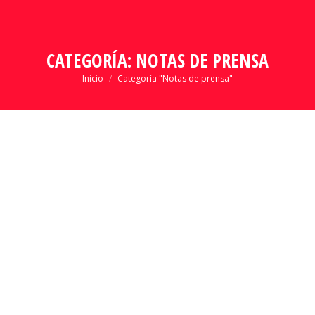
CATEGORÍA:
NOTAS DE PRENSA
Estás aquí:
Inicio
Categoría "Notas de prensa"