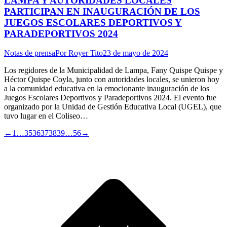
LAMPA Y AUTORIDADES LOCALES
PARTICIPAN EN INAUGURACIÓN DE LOS
JUEGOS ESCOLARES DEPORTIVOS Y
PARADEPORTIVOS 2024
Notas de prensa
Por
Royer Tito
23 de mayo de 2024
Los regidores de la Municipalidad de Lampa, Fany Quispe Quispe y
Héctor Quispe Coyla, junto con autoridades locales, se unieron hoy
a la comunidad educativa en la emocionante inauguración de los
Juegos Escolares Deportivos y Paradeportivos 2024. El evento fue
organizado por la Unidad de Gestión Educativa Local (UGEL), que
tuvo lugar en el Coliseo…
←
1
…
35
36
37
38
39
…
56
→
I
a
T