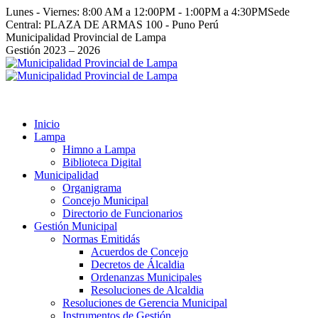
Saltar
Lunes - Viernes: 8:00 AM a 12:00PM - 1:00PM a 4:30PM
Sede
al
Central: PLAZA DE ARMAS 100 - Puno Perú
contenido
Facebook
Instagram
YouTube
Twitter
Municipalidad Provincial de Lampa
page
page
page
page
Gestión 2023 – 2026
opens
opens
opens
opens
in
in
in
in
new
new
new
new
window
window
window
window
Inicio
Lampa
Himno a Lampa
Biblioteca Digital
Municipalidad
Organigrama
Concejo Municipal
Directorio de Funcionarios
Gestión Municipal
Normas Emitidás
Acuerdos de Concejo
Decretos de Álcaldia
Ordenanzas Municipales
Resoluciones de Alcaldia
Resoluciones de Gerencia Municipal
Instrumentos de Gestión