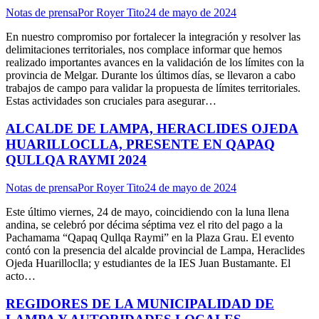
Notas de prensa
Por
Royer Tito
24 de mayo de 2024
En nuestro compromiso por fortalecer la integración y resolver las
delimitaciones territoriales, nos complace informar que hemos
realizado importantes avances en la validación de los límites con la
provincia de Melgar. Durante los últimos días, se llevaron a cabo
trabajos de campo para validar la propuesta de límites territoriales.
Estas actividades son cruciales para asegurar…
ALCALDE DE LAMPA, HERACLIDES OJEDA
HUARILLOCLLA, PRESENTE EN QAPAQ
QULLQA RAYMI 2024
Notas de prensa
Por
Royer Tito
24 de mayo de 2024
Este último viernes, 24 de mayo, coincidiendo con la luna llena
andina, se celebró por décima séptima vez el rito del pago a la
Pachamama “Qapaq Qullqa Raymi” en la Plaza Grau. El evento
contó con la presencia del alcalde provincial de Lampa, Heraclides
Ojeda Huarilloclla; y estudiantes de la IES Juan Bustamante. El
acto…
REGIDORES DE LA MUNICIPALIDAD DE