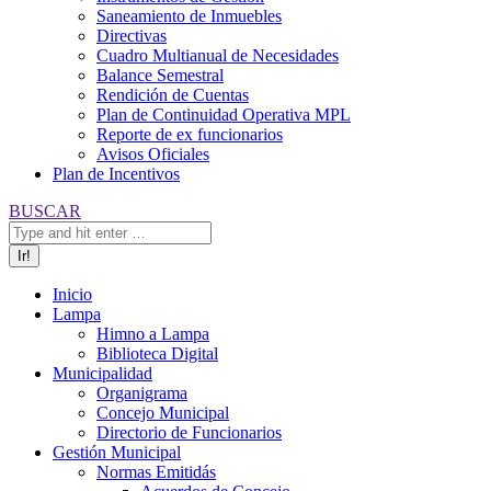
Saneamiento de Inmuebles
Directivas
Cuadro Multianual de Necesidades
Balance Semestral
Rendición de Cuentas
Plan de Continuidad Operativa MPL
Reporte de ex funcionarios
Avisos Oficiales
Plan de Incentivos
Buscar:
BUSCAR
Inicio
Lampa
Himno a Lampa
Biblioteca Digital
Municipalidad
Organigrama
Concejo Municipal
Directorio de Funcionarios
Gestión Municipal
Normas Emitidás