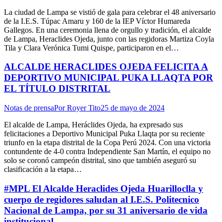
La ciudad de Lampa se vistió de gala para celebrar el 48 aniversario
de la I.E.S. Túpac Amaru y 160 de la IEP Víctor Humareda
Gallegos. En una ceremonia llena de orgullo y tradición, el alcalde
de Lampa, Heraclides Ojeda, junto con las regidoras Martiza Coyla
Tila y Clara Verónica Tumi Quispe, participaron en el…
ALCALDE HERACLIDES OJEDA FELICITA A
DEPORTIVO MUNICIPAL PUKA LLAQTA POR
EL TÍTULO DISTRITAL
Notas de prensa
Por
Royer Tito
25 de mayo de 2024
El alcalde de Lampa, Heráclides Ojeda, ha expresado sus
felicitaciones a Deportivo Municipal Puka Llaqta por su reciente
triunfo en la etapa distrital de la Copa Perú 2024. Con una victoria
contundente de 4-0 contra Independiente San Martín, el equipo no
solo se coronó campeón distrital, sino que también aseguró su
clasificación a la etapa…
#MPL El Alcalde Heraclides Ojeda Huarilloclla y
cuerpo de regidores saludan al I.E.S. Politecnico
Nacional de Lampa, por su 31 aniversario de vida
institucional.