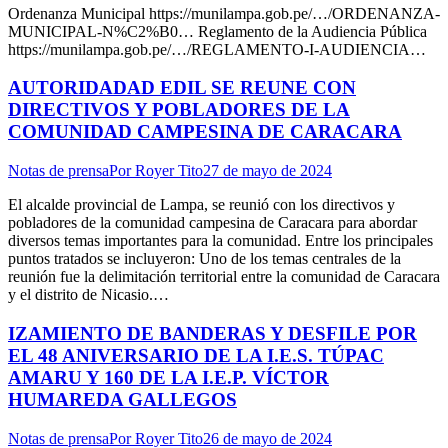
Ordenanza Municipal https://munilampa.gob.pe/…/ORDENANZA-
MUNICIPAL-N%C2%B0… Reglamento de la Audiencia Pública
https://munilampa.gob.pe/…/REGLAMENTO-I-AUDIENCIA…
AUTORIDADAD EDIL SE REUNE CON
DIRECTIVOS Y POBLADORES DE LA
COMUNIDAD CAMPESINA DE CARACARA
Notas de prensa
Por
Royer Tito
27 de mayo de 2024
El alcalde provincial de Lampa, se reunió con los directivos y
pobladores de la comunidad campesina de Caracara para abordar
diversos temas importantes para la comunidad. Entre los principales
puntos tratados se incluyeron: Uno de los temas centrales de la
reunión fue la delimitación territorial entre la comunidad de Caracara
y el distrito de Nicasio.…
IZAMIENTO DE BANDERAS Y DESFILE POR
EL 48 ANIVERSARIO DE LA I.E.S. TÚPAC
AMARU Y 160 DE LA I.E.P. VÍCTOR
HUMAREDA GALLEGOS
Notas de prensa
Por
Royer Tito
26 de mayo de 2024